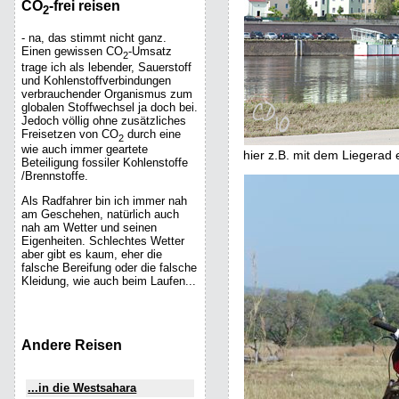
CO
-frei reisen
2
- na, das stimmt nicht ganz.
Einen gewissen CO
-Umsatz
2
trage ich als lebender, Sauerstoff
und Kohlenstoffverbindungen
verbrauchender Organismus zum
globalen Stoffwechsel ja doch bei.
Jedoch völlig ohne zusätzliches
Freisetzen von CO
durch eine
2
wie auch immer geartete
hier z.B. mit dem Liegerad 
Beteiligung fossiler Kohlenstoffe
/Brennstoffe.
Als Radfahrer bin ich immer nah
am Geschehen, natürlich auch
nah am Wetter und seinen
Eigenheiten. Schlechtes Wetter
aber gibt es kaum, eher die
falsche Bereifung oder die falsche
Kleidung, wie auch beim Laufen...
Andere Reisen
...in die Westsahara